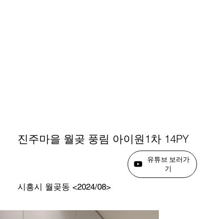
진주마을 월곶 풍림 아이원1차 14PY
유튜브 보러가
기
시흥시 월곶동 <2024/08>