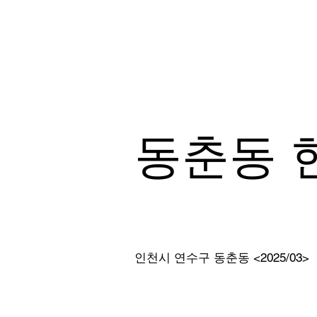
동춘동 
인천시 연수구 동춘동 <2025/03>