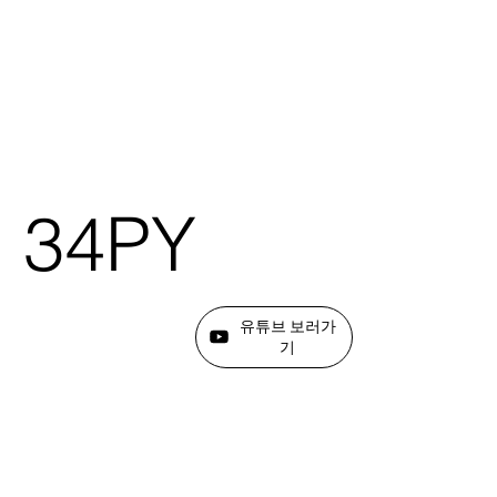
34PY
유튜브 보러가
기