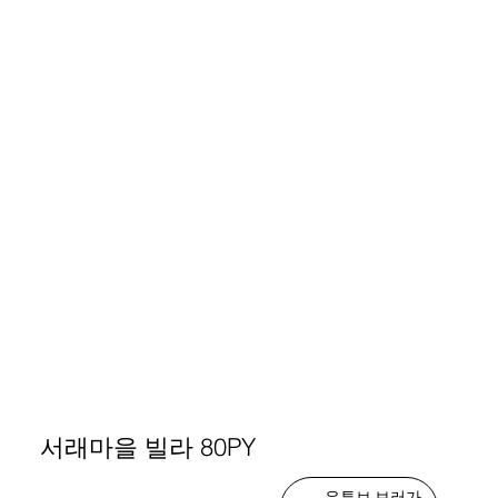
서래마을 빌라 80PY
유튜브 보러가