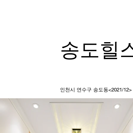
송도힐스
인천시 연수구 송도동<2021/12>